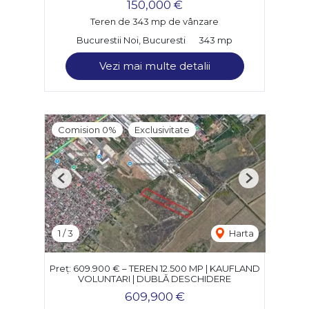
150,000 €
Teren de 343 mp de vânzare
Bucurestii Noi, Bucuresti
343 mp
Vezi mai multe detalii
Comision 0%
Exclusivitate
Previous
Next
1
/
3
Harta
Preț: 609.900 € – TEREN 12.500 MP | KAUFLAND
VOLUNTARI | DUBLĂ DESCHIDERE
609,900 €