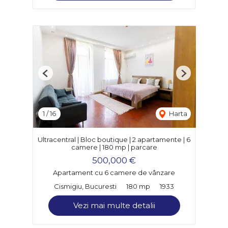
Previous
Next
1
/
16
Harta
Ultracentral | Bloc boutique | 2 apartamente | 6
camere | 180 mp | parcare
500,000 €
Apartament cu 6 camere de vânzare
Cismigiu, Bucuresti
180 mp
1933
Vezi mai multe detalii