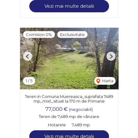
Vezi mai multe detalii
Comision 0%
Exclusivitate
Previous
Next
1
/
5
Harta
Teren in Comuna Muereasca_suprafata 7489
mp_mixt_situat la 170 m de Primarie
77,000 €
(negociabil)
Teren de 7,489 mp de vânzare
Hotarele
7,489 mp
Vezi mai multe detalii