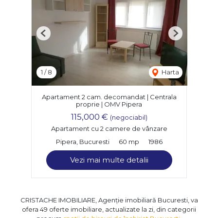
Previous
Next
1
/
8
Harta
Apartament 2 cam. decomandat | Centrala
proprie | OMV Pipera
115,000 €
(negociabil)
Apartament cu 2 camere de vânzare
Pipera, Bucuresti
60 mp
1986
Vezi mai multe detalii
CRISTACHE IMOBILIARE, Agenție imobiliară Bucuresti, va
ofera 49 oferte imobiliare, actualizate la zi, din categorii