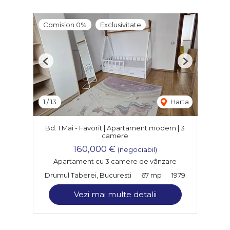
Comision 0%
Exclusivitate
Previous
Next
1
/
13
Harta
Bd. 1 Mai - Favorit | Apartament modern | 3
camere
160,000 €
(negociabil)
Apartament cu 3 camere de vânzare
Drumul Taberei, Bucuresti
67 mp
1979
Vezi mai multe detalii