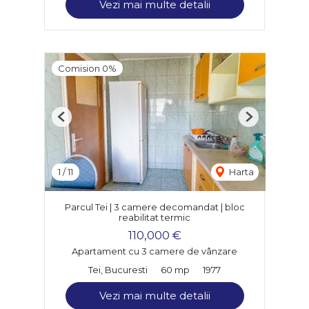
Vezi mai multe detalii
Comision 0%
Previous
Next
1
/
11
Harta
Parcul Tei | 3 camere decomandat | bloc
reabilitat termic
110,000 €
Apartament cu 3 camere de vânzare
Tei, Bucuresti
60 mp
1977
Vezi mai multe detalii