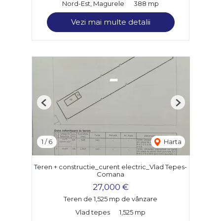
Nord-Est, Magurele
388 mp
Vezi mai multe detalii
Previous
Next
1
/
6
Harta
Teren + constructie_curent electric_Vlad Tepes-
Comana
27,000 €
Teren de 1,525 mp de vânzare
Vlad tepes
1,525 mp