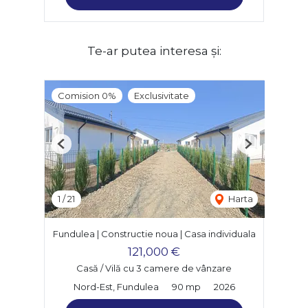
Te-ar putea interesa și:
Comision 0%
Exclusivitate
Previous
Next
1
/
21
Harta
Fundulea | Constructie noua | Casa individuala
121,000 €
Casă / Vilă cu 3 camere de vânzare
Nord-Est, Fundulea
90 mp
2026