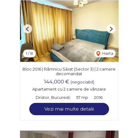
Previous
Next
1
/
8
Harta
Bloc 2016 | Râmnicu Sărat (Sector 3) | 2 camere
decomandat
144,000 €
(negociabil)
Apartament cu 2 camere de vânzare
Dristor, Bucuresti
57 mp
2016
Vezi mai multe detalii