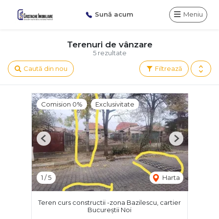
Sună acum
Meniu
Terenuri de vânzare
5 rezultate
Caută din nou
Filtrează
Comision 0%
Exclusivitate
Previous
Next
1
/
5
Harta
Teren curs constructii -zona Bazilescu, cartier
Bucureștii Noi