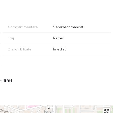
Compartimentare
Semidecomandat
Etaj
Parter
Disponibilitate
Imediat
ilități