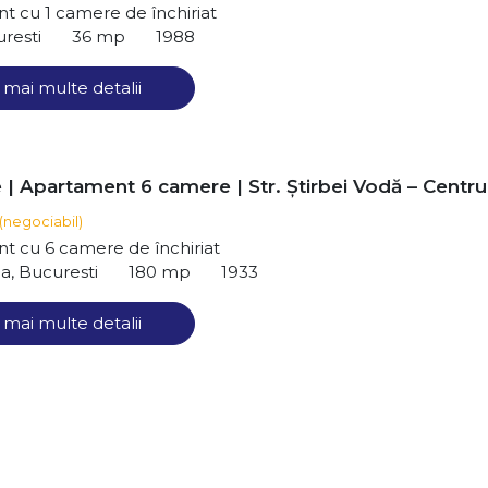
 cu 1 camere de închiriat
uresti
36 mp
1988
 mai multe detalii
e | Apartament 6 camere | Str. Știrbei Vodă – Centru
(negociabil)
t cu 6 camere de închiriat
da, Bucuresti
180 mp
1933
 mai multe detalii