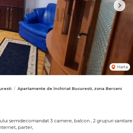
Next
Harta
uresti
Apartamente de închiriat Bucuresti, zona Berceni
sului semidecomandat 3 camere, balcon , 2 grupuri sanitare
nternet, parter,