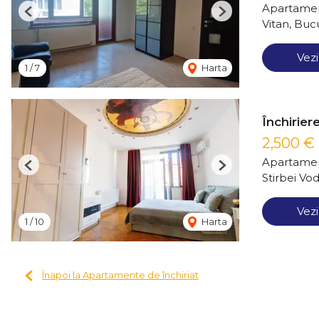
Apartament
Previous
Next
Vitan, Buc
Vezi
1
/
7
Harta
Închirier
2,500 €
Apartamen
Previous
Next
Stirbei Vo
Vezi
1
/
10
Harta
Înapoi la Apartamente de închiriat