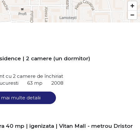
esidence | 2 camere (un dormitor)
t cu 2 camere de închiriat
ucuresti
63 mp
2008
 mai multe detalii
a 40 mp | igenizata | Vitan Mall - metrou Dristor