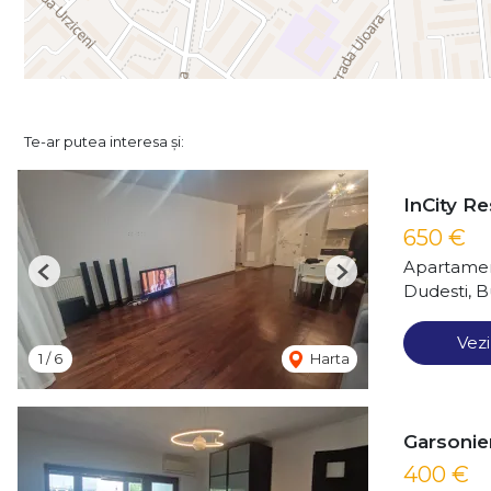
Te-ar putea interesa și:
InCity R
650 €
Apartamen
Previous
Next
Dudesti, B
Vezi
1
/
6
Harta
Garsonier
400 €