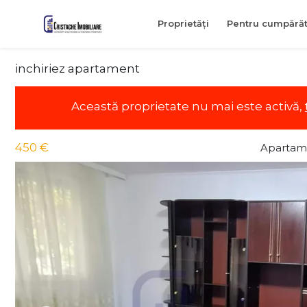
Proprietăți
Pentru cumpărăt
inchiriez apartament
Această proprietate nu mai este activă,
450 €
Apartame